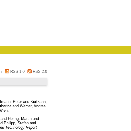
m
RSS 1.0
RSS 2.0
fmann, Peter
and
Kurtzahn,
tharina
and
Werner, Andrea
Wien.
and
Hering, Martin
and
nd
Philipp, Stefan
and
and Technology Report