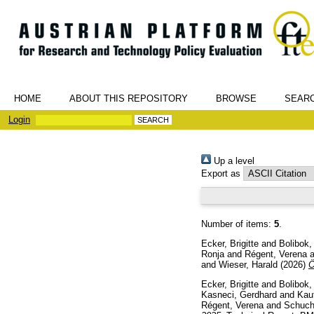
HOME
ABOUT THIS REPOSITORY
BROWSE
SEAR
Login
Up a level
Export as
Number of items:
5
.
Ecker, Brigitte
and
Bolibok,
Ronja
and
Régent, Verena
a
and
Wieser, Harald
(2026)
Ö
Ecker, Brigitte
and
Bolibok,
Kasneci, Gerdhard
and
Kau
Régent, Verena
and
Schuch