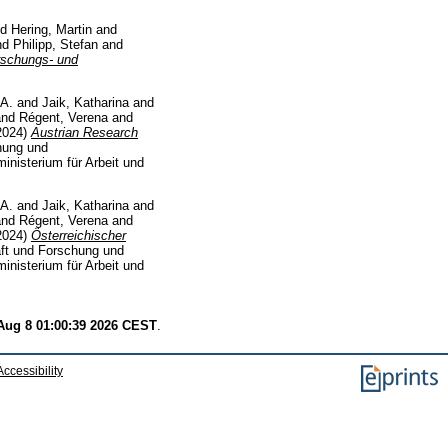
nd
Hering, Martin
and
nd
Philipp, Stefan
and
rschungs- und
 A.
and
Jaik, Katharina
and
nd
Régent, Verena
and
2024)
Austrian Research
hung und
inisterium für Arbeit und
 A.
and
Jaik, Katharina
and
nd
Régent, Verena
and
2024)
Österreichischer
aft und Forschung und
inisterium für Arbeit und
Aug 8 01:00:39 2026 CEST
.
Accessibility