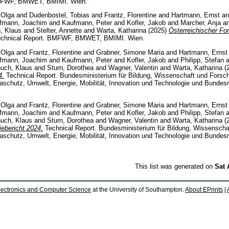
BMFWF, BMWET, BMIMI. Wien.
 Olga
and
Dudenbostel, Tobias
and
Frantz, Florentine
and
Hartmann, Ernst
a
fmann, Joachim
and
Kaufmann, Peter
and
Kofler, Jakob
and
Marcher, Anja
a
, Klaus
and
Stelter, Annette
and
Warta, Katharina
(2025)
Österreichischer Fo
chnical Report. BMFWF, BMWET, BMIMI. Wien.
 Olga
and
Frantz, Florentine
and
Grabner, Simone Maria
and
Hartmann, Ernst
fmann, Joachim
and
Kaufmann, Peter
and
Kofler, Jakob
and
Philipp, Stefan
a
uch, Klaus
and
Sturn, Dorothea
and
Wagner, Valentin
and
Warta, Katharina
(
4.
Technical Report. Bundesministerium für Bildung, Wissenschaft und Forsc
aschutz, Umwelt, Energie, Mobilität, Innovation und Technologie und Bundesm
 Olga
and
Frantz, Florentine
and
Grabner, Simone Maria
and
Hartmann, Ernst
fmann, Joachim
and
Kaufmann, Peter
and
Kofler, Jakob
and
Philipp, Stefan
a
uch, Klaus
and
Sturn, Dorothea
and
Wagner, Valentin
and
Warta, Katharina
(
ebericht 2024.
Technical Report. Bundesministerium für Bildung, Wissensch
aschutz, Umwelt, Energie, Mobilität, Innovation und Technologie und Bundesm
This list was generated on
Sat 
lectronics and Computer Science
at the University of Southampton.
About EPrints
|