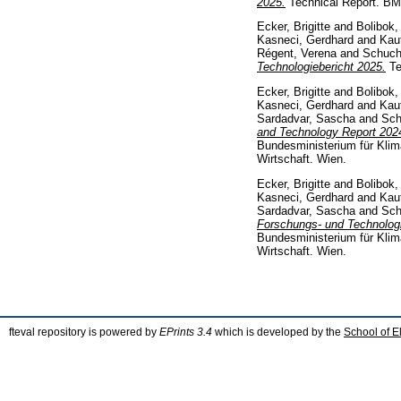
2025.
Technical Report. 
Ecker, Brigitte
and
Bolibok,
Kasneci, Gerdhard
and
Kau
Régent, Verena
and
Schuch
Technologiebericht 2025.
Te
Ecker, Brigitte
and
Bolibok,
Kasneci, Gerdhard
and
Kau
Sardadvar, Sascha
and
Sch
and Technology Report 202
Bundesministerium für Klim
Wirtschaft. Wien.
Ecker, Brigitte
and
Bolibok,
Kasneci, Gerdhard
and
Kau
Sardadvar, Sascha
and
Sch
Forschungs- und Technologi
Bundesministerium für Klim
Wirtschaft. Wien.
fteval repository is powered by
EPrints 3.4
which is developed by the
School of E