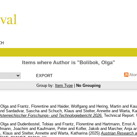
CH
Items where Author is "
Bolibok, Olga
"
Ato
Group by:
Item Type
|
No Grouping
 Olga
and
Frantz, Florentine
and
Haider, Wolfgang
and
Hering, Martin
and
Kau
nd
Sardadvar, Sascha
and
Schuch, Klaus
and
Stelter, Annette
and
Warta, Ka
sterreichischer Forschungs- und Technologiebericht 2026.
Technical Report. 
 Olga
and
Dudenbostel, Tobias
and
Frantz, Florentine
and
Hartmann, Ernst A.
fmann, Joachim
and
Kaufmann, Peter
and
Kofler, Jakob
and
Marcher, Anja
a
, Klaus
and
Stelter, Annette
and
Warta, Katharina
(2025)
Austrian Research 