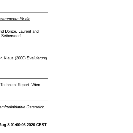
nstrumente für die
nd
Donzé, Laurent
and
 Seibersdorf.
r, Klaus
(2000)
Evaluierung
Technical Report. Wien.
ittelinitiative Österreich.
Aug 8 01:00:06 2026 CEST
.