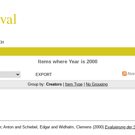
CH
Items where Year is 2000
Ato
Group by:
Creators
|
Item Type
|
No Grouping
r, Anton
and
Schiebel, Edgar
and
Widhalm, Clemens
(2000)
Evaluierung der