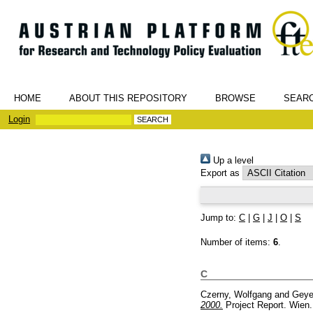
HOME
ABOUT THIS REPOSITORY
BROWSE
SEAR
Login
Up a level
Export as
Jump to:
C
|
G
|
J
|
O
|
S
Number of items:
6
.
C
Czerny, Wolfgang
and
Geye
2000.
Project Report. Wien.