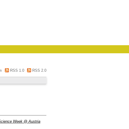
m
RSS 1.0
RSS 2.0
 Science Week @ Austria