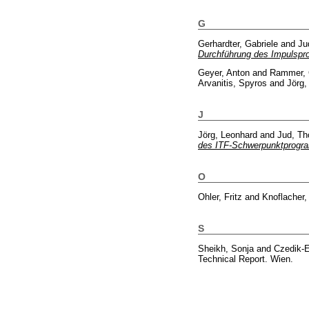
G
Gerhardter, Gabriele
and
Ju
Durchführung des Impulspro
Geyer, Anton
and
Rammer, C
Arvanitis, Spyros
and
Jörg,
J
Jörg, Leonhard
and
Jud, T
des ITF-Schwerpunktprogra
O
Ohler, Fritz
and
Knoflacher
S
Sheikh, Sonja
and
Czedik-E
Technical Report. Wien.