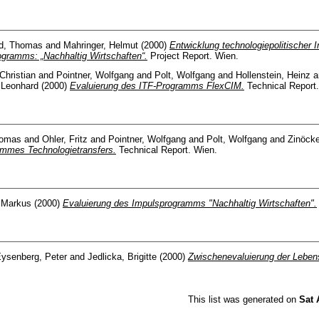
d, Thomas
and
Mahringer, Helmut
(2000)
Entwicklung technologiepolitischer I
gramms: „Nachhaltig Wirtschaften“.
Project Report. Wien.
hristian
and
Pointner, Wolfgang
and
Polt, Wolfgang
and
Hollenstein, Heinz
a
 Leonhard
(2000)
Evaluierung des ITF-Programms FlexCIM.
Technical Report.
homas
and
Ohler, Fritz
and
Pointner, Wolfgang
and
Polt, Wolfgang
and
Zinöcke
mmes Technologietransfers.
Technical Report. Wien.
, Markus
(2000)
Evaluierung des Impulsprogramms "Nachhaltig Wirtschaften".
ysenberg, Peter
and
Jedlicka, Brigitte
(2000)
Zwischenevaluierung der Lebensm
This list was generated on
Sat 