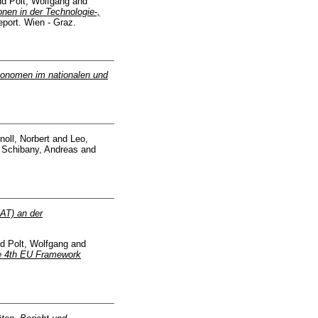
nd
Polt, Wolfgang
and
nen in der Technologie-,
port. Wien - Graz.
konomen im nationalen und
noll, Norbert
and
Leo,
d
Schibany, Andreas
and
AT) an der
nd
Polt, Wolfgang
and
the 4th EU Framework