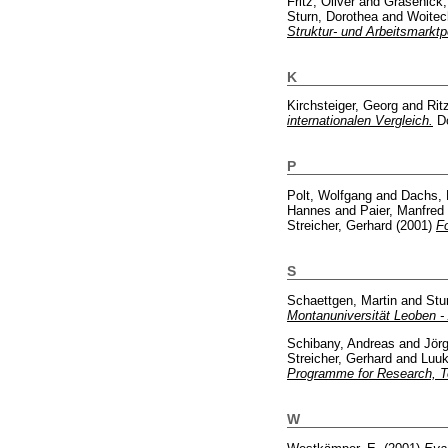
Fritz, Oliver
and
Grasenick,
Sturn, Dorothea
and
Woitech
Struktur- und Arbeitsmarktp
K
Kirchsteiger, Georg
and
Rit
internationalen Vergleich.
Do
P
Polt, Wolfgang
and
Dachs, 
Hannes
and
Paier, Manfred
Streicher, Gerhard
(2001)
F
S
Schaettgen, Martin
and
Stu
Montanuniversität Leoben -
Schibany, Andreas
and
Jör
Streicher, Gerhard
and
Luuk
Programme for Research, T
W