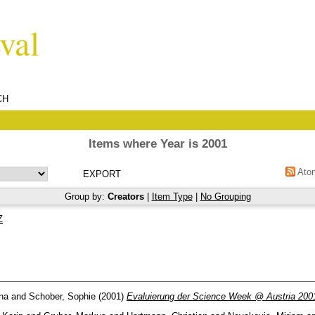
CH
Items where Year is 2001
Ato
Group by:
Creators
|
Item Type
|
No Grouping
Z
ina
and
Schober, Sophie
(2001)
Evaluierung der Science Week @ Austria 200