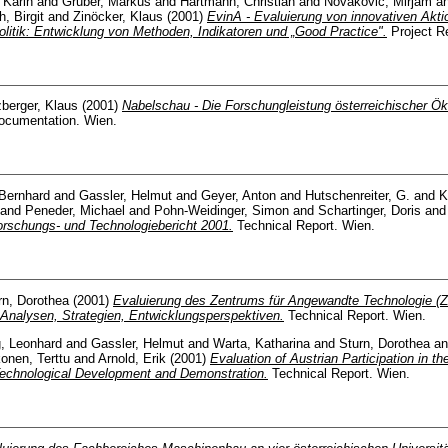
 Karin
and
Gruber, Markus
and
Hartmann, Christian
and
Novakovic, Mirjam
a
, Birgit
and
Zinöcker, Klaus
(2001)
EvinA - Evaluierung von innovativen Aktio
olitik: Entwicklung von Methoden, Indikatoren und „Good Practice".
Project Re
zberger, Klaus
(2001)
Nabelschau - Die Forschungleistung österreichischer Ö
cumentation. Wien.
Bernhard
and
Gassler, Helmut
and
Geyer, Anton
and
Hutschenreiter, G.
and
K
and
Peneder, Michael
and
Pohn-Weidinger, Simon
and
Schartinger, Doris
an
orschungs- und Technologiebericht 2001.
Technical Report. Wien.
rn, Dorothea
(2001)
Evaluierung des Zentrums für Angewandte Technologie (Z
 Analysen, Strategien, Entwicklungsperspektiven.
Technical Report. Wien.
g, Leonhard
and
Gassler, Helmut
and
Warta, Katharina
and
Sturn, Dorothea
a
onen, Terttu
and
Arnold, Erik
(2001)
Evaluation of Austrian Participation in 
echnological Development and Demonstration.
Technical Report. Wien.