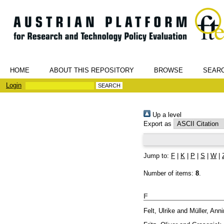
HOME
ABOUT THIS REPOSITORY
BROWSE
SEAR
Login
Up a level
Export as
Jump to:
F
|
K
|
P
|
S
|
W
|
Number of items:
8
.
F
Felt, Ulrike
and
Müller, Ann