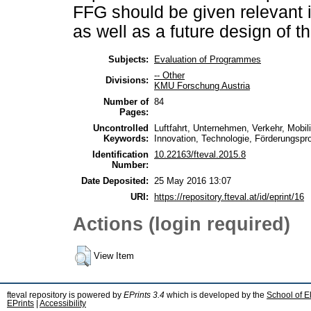
FFG should be given relevant i
as well as a future design of 
Subjects:
Evaluation of Programmes
-- Other
Divisions:
KMU Forschung Austria
Number of
84
Pages:
Uncontrolled
Luftfahrt, Unternehmen, Verkehr, Mobili
Keywords:
Innovation, Technologie, Förderungsp
Identification
10.22163/fteval.2015.8
Number:
Date Deposited:
25 May 2016 13:07
URI:
https://repository.fteval.at/id/eprint/16
Actions (login required)
View Item
fteval repository is powered by
EPrints 3.4
which is developed by the
School of E
EPrints
|
Accessibility