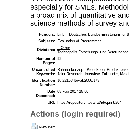
especially for SMEs. Methodol
a broad mix of quantitative an
science methods of survey and
Funders:
bmbf - Deutsches Bundesministerium für 
Subjects:
Evaluation of Programmes
-- Other
Divisions:
Technopolis Forschungs- und Beratungsge
Number of
93
Pages:
Uncontrolled
Rahmenkonzept, Produktion, Produktionss
Keywords:
Joint Research, Interview, Fallstudie, Mat
Identification
10.22163/fteval.2006.173
Number:
Date
08 Feb 2017 15:50
Deposited:
URI:
https://repository.fteval.at/id/eprint/204
Actions (login required)
View Item