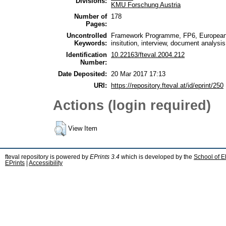
Divisions:
KMU Forschung Austria
Number of
178
Pages:
Uncontrolled
Framework Programme, FP6, European R
Keywords:
insitution, interview, document analysis
Identification
10.22163/fteval.2004.212
Number:
Date Deposited:
20 Mar 2017 17:13
URI:
https://repository.fteval.at/id/eprint/250
Actions (login required)
View Item
fteval repository is powered by
EPrints 3.4
which is developed by the
School of E
EPrints
|
Accessibility