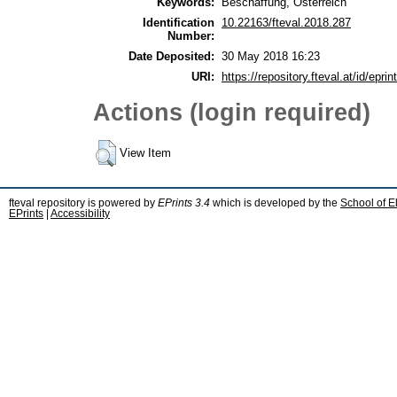
Keywords:
Beschaffung, Österreich
Identification
10.22163/fteval.2018.287
Number:
Date Deposited:
30 May 2018 16:23
URI:
https://repository.fteval.at/id/eprin
Actions (login required)
View Item
fteval repository is powered by
EPrints 3.4
which is developed by the
School of E
EPrints
|
Accessibility