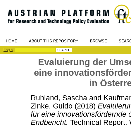
HOME
ABOUT THIS REPOSITORY
BROWSE
SEAR
Login
Evaluierung der Umse
eine innovationsförde
in Österr
Ruhland, Sascha
and
Kaufman
Zinke, Guido
(2018)
Evaluieru
für eine innovationsfördernde 
Endbericht.
Technical Report. 