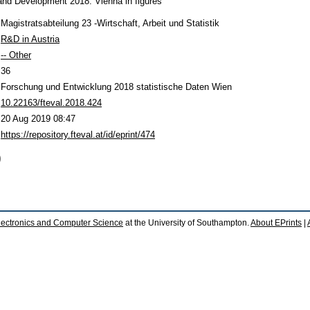
nd Development 2018. Vienna in figures
Magistratsabteilung 23 -Wirtschaft, Arbeit und Statistik
R&D in Austria
-- Other
36
Forschung und Entwicklung 2018 statistische Daten Wien
10.22163/fteval.2018.424
20 Aug 2019 08:47
https://repository.fteval.at/id/eprint/474
)
lectronics and Computer Science
at the University of Southampton.
About EPrints
|