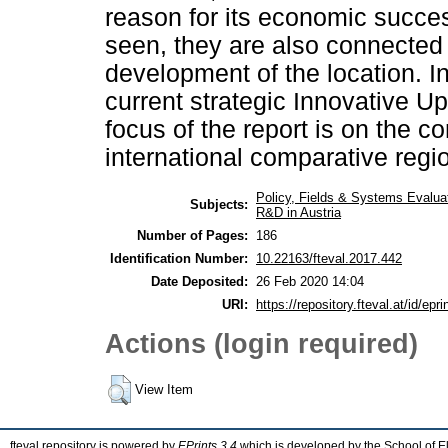
reason for its economic succes
seen, they are also connected 
development of the location. In
current strategic Innovative 
focus of the report is on the c
international comparative regi
Policy, Fields & Systems Evalua
Subjects:
R&D in Austria
Number of Pages:
186
Identification Number:
10.22163/fteval.2017.442
Date Deposited:
26 Feb 2020 14:04
URI:
https://repository.fteval.at/id/epri
Actions (login required)
View Item
fteval repository is powered by
EPrints 3.4
which is developed by the
School of E