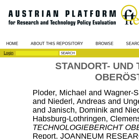
HOME
ABOUT THIS REPOSITORY
BROWSE
SEAR
Login
STANDORT- UND
OBERÖST
Ploder, Michael
and
Wagner-Sc
and
Niederl, Andreas
and
Unge
and
Janisch, Dominik
and
Nie
Habsburg-Lothringen, Clemen
TECHNOLOGIEBERICHT OBE
Report. JOANNEUM RESEARCH