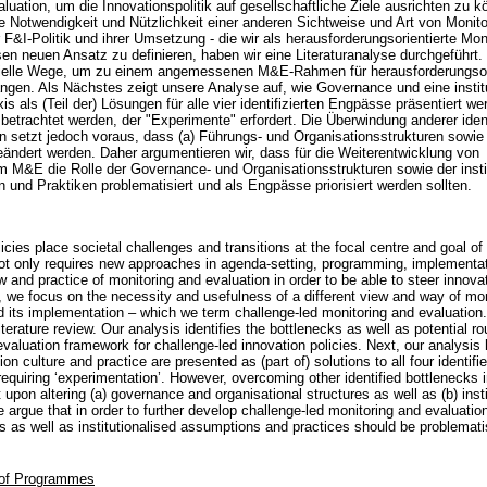
luation, um die Innovationspolitik auf gesellschaftliche Ziele ausrichten zu k
ie Notwendigkeit und Nützlichkeit einer anderen Sichtweise und Art von Monit
 F&I-Politik und ihrer Umsetzung - die wir als herausforderungsorientierte Mon
 neuen Ansatz zu definieren, haben wir eine Literaturanalyse durchgeführt. U
ielle Wege, um zu einem angemessenen M&E-Rahmen für herausforderungsori
angen. Als Nächstes zeigt unsere Analyse auf, wie Governance und eine institu
is als (Teil der) Lösungen für alle vier identifizierten Engpässe präsentiert we
betrachtet werden, der "Experimente" erfordert. Die Überwindung anderer ident
etzt jedoch voraus, dass (a) Führungs- und Organisationsstrukturen sowie (b)
ndert werden. Daher argumentieren wir, dass für die Weiterentwicklung von
m M&E die Rolle der Governance- und Organisationsstrukturen sowie der instit
n und Praktiken problematisiert und als Engpässe priorisiert werden sollten.
icies place societal challenges and transitions at the focal centre and goal of
 not only requires new approaches in agenda-setting, programming, implement
 and practice of monitoring and evaluation in order to be able to steer innova
er, we focus on the necessity and usefulness of a different view and way of mo
d its implementation – which we term challenge-led monitoring and evaluation.
erature review. Our analysis identifies the bottlenecks as well as potential rou
evaluation framework for challenge-led innovation policies. Next, our analysi
ion culture and practice are presented as (part of) solutions to all four identif
equiring ‘experimentation’. However, overcoming other identified bottlenecks 
 upon altering (a) governance and organisational structures as well as (b) ins
 argue that in order to further develop challenge-led monitoring and evaluatio
es as well as institutionalised assumptions and practices should be problemati
 of Programmes