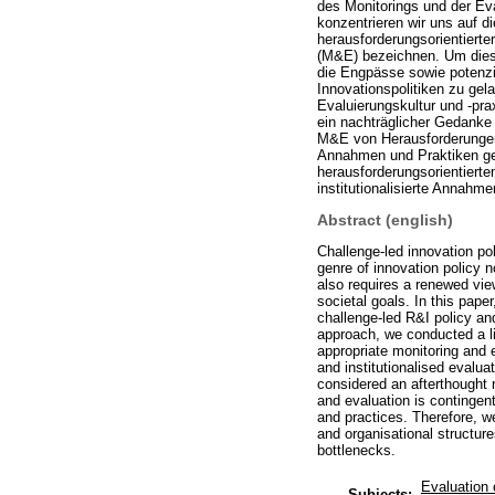
des Monitorings und der Eva
konzentrieren wir uns auf d
herausforderungsorientierter
(M&E) bezeichnen. Um diesen
die Engpässe sowie potenz
Innovationspolitiken zu gel
Evaluierungskultur und -prax
ein nachträglicher Gedanke 
M&E von Herausforderungen s
Annahmen und Praktiken geä
herausforderungsorientierte
institutionalisierte Annahme
Abstract (english)
Challenge-led innovation pol
genre of innovation policy
also requires a renewed view
societal goals. In this pap
challenge-led R&I policy an
approach, we conducted a lit
appropriate monitoring and 
and institutionalised evaluat
considered an afterthought r
and evaluation is contingent
and practices. Therefore, we
and organisational structur
bottlenecks.
Evaluation
Subjects: