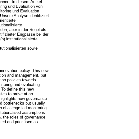
önnen. In diesem Artikel
oring und Evaluation von
itoring und Evaluation
nsere Analyse identifiziert
entierte
tionalisierte
rden, aber in der Regel als
ifizierter Engpässe bei der
 institutionalisierte
utionalisierten sowie
 innovation policy. This new
ation and management, but
tion policies towards
nitoring and evaluating
 To define this new
tes to arrive at an
s highlights how governance
ied bottlenecks but usually
in challenge-led monitoring
titutionalised assumptions
n, the roles of governance
sed and prioritised as