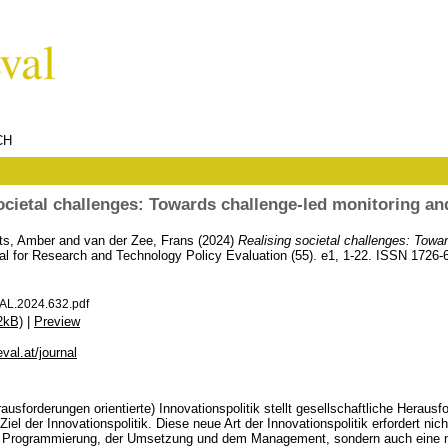
CH
ocietal challenges: Towards challenge-led monitoring an
ts, Amber
and
van der Zee, Frans
(2024)
Realising societal challenges: Towa
al for Research and Technology Policy Evaluation (55). e1, 1-22. ISSN 1726-
AL.2024.632.pdf
2kB)
|
Preview
val.at/journal
rausforderungen orientierte) Innovationspolitik stellt gesellschaftliche Herau
iel der Innovationspolitik. Diese neue Art der Innovationspolitik erfordert nic
r Programmierung, der Umsetzung und dem Management, sondern auch eine n