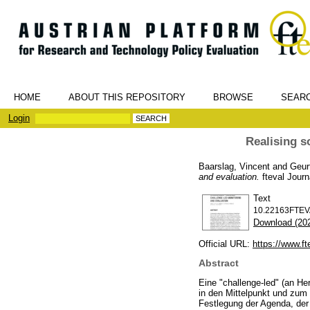
HOME
ABOUT THIS REPOSITORY
BROWSE
SEAR
Login
Realising s
Baarslag, Vincent
and
Geur
and evaluation.
fteval Journ
Text
10.22163FTEV
Download (20
Official URL:
https://www.fte
Abstract
Eine "challenge-led" (an He
in den Mittelpunkt und zum Z
Festlegung der Agenda, de