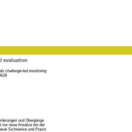
d evaluation
rds challenge-led monitoring
6629
sforderungen und Übergänge
ht nur neue Ansätze bei der
eue Sichtweise und Praxis