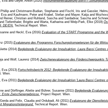
, Eva
and
Geyer, Anton
(2020)
Instrumentenevaluierung BMVIT-Stiftungsprofe
Phillip
and
Christmann-Budian, Stephanie
and
Fischl, Iris
and
Gassler, Helmu
, Eva
and
Kaufmann, Peter
and
Krabel, Stefan
and
Mayer, Katja
and
Mozhova
nd
Reiner, Christian
and
Ruhland, Sascha
and
Sardadvar, Sascha
and
Schnei
and
Tiefenthaler, Brigitte
and
Warta, Katharina
and
Welp-Park, Elke
(2019)
Ös
19. DE/EN.
Technical Report. Wien.
usanne
and
Heckl, Eva
(2016)
Evaluation of the START Programme and the W
nz
(2015)
Evaluierung des Programms Forschungskompetenzen für die Wirtsc
liette
(2014)
Begleitende Evaluierung der Impulsaktion „Laura Bassi Centres o
nja
and
Wolf, Laurenz
(2014)
Zwischenevaluierung des Förderschwerpunkts Ta
, Eva
(2013)
Fortschrittsbericht 2012: Begleitende Evaluierung der Impulsakt
t. Wien.
, Eva
(2011)
Begleitende Evaluierung der Impulsaktion 'Laura Bassi Centres of
ine
and
Dörflinger, Aliette
and
Bührer, Susanne
(2011)
Begleitende Evaluierung
": Erste Zwischenergebnisse.
Project Report. Wien.
 Gerda
and
Felix, Claudia
and
Ordubadi, Ali
(2011)
Evaluierung der Dienstlei
t Migrationshintergrund.
Technical Report. Wien.