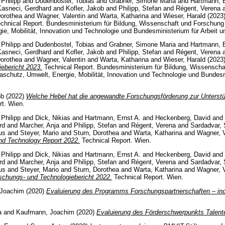
 Philipp
and
Dudenbostel, Tobias
and
Grabner, Simone Maria
and
Hartmann, E
Kasneci, Gerdhard
and
Kofler, Jakob
and
Philipp, Stefan
and
Régent, Verena
Dorothea
and
Wagner, Valentin
and
Warta, Katharina
and
Wieser, Harald
(2023
chnical Report. Bundesministerium für Bildung, Wissenschaft und Forschung
e, Mobilität, Innovation und Technologie und Bundesministerium für Arbeit u
 Philipp
and
Dudenbostel, Tobias
and
Grabner, Simone Maria
and
Hartmann, E
Kasneci, Gerdhard
and
Kofler, Jakob
and
Philipp, Stefan
and
Régent, Verena
Dorothea
and
Wagner, Valentin
and
Warta, Katharina
and
Wieser, Harald
(2023
ebericht 2023.
Technical Report. Bundesministerium für Bildung, Wissensch
aschutz, Umwelt, Energie, Mobilität, Innovation und Technologie und Bundesm
ob
(2022)
Welche Hebel hat die angewandte Forschungsförderung zur Unterstü
t. Wien.
 Philipp
and
Dick, Nikias
and
Hartmann, Ernst A.
and
Heckenberg, David
and
rd
and
Marcher, Anja
and
Philipp, Stefan
and
Régent, Verena
and
Sardadvar,
us
and
Steyer, Mario
and
Sturn, Dorothea
and
Warta, Katharina
and
Wagner, V
nd Technology Report 2022.
Technical Report. Wien.
 Philipp
and
Dick, Nikias
and
Hartmann, Ernst A.
and
Heckenberg, David
and
rd
and
Marcher, Anja
and
Philipp, Stefan
and
Régent, Verena
and
Sardadvar,
us
and
Steyer, Mario
and
Sturn, Dorothea
and
Warta, Katharina
and
Wagner, V
schungs- und Technologiebericht 2022.
Technical Report. Wien.
 Joachim
(2020)
Evaluierung des Programms Forschungspartnerschaften – indu
a
and
Kaufmann, Joachim
(2020)
Evaluierung des Förderschwerpunkts Talent