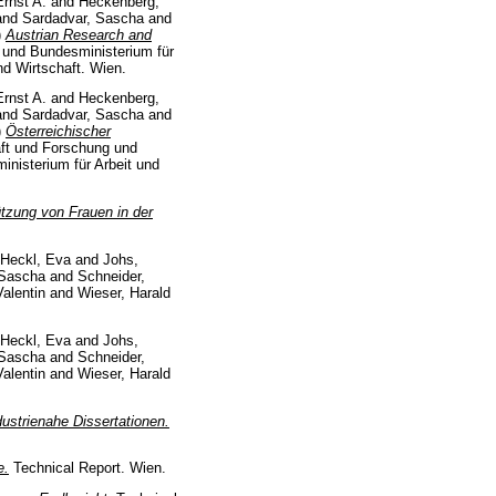
rnst A.
and
Heckenberg,
and
Sardadvar, Sascha
and
)
Austrian Research and
 und Bundesministerium für
nd Wirtschaft. Wien.
rnst A.
and
Heckenberg,
and
Sardadvar, Sascha
and
)
Österreichischer
aft und Forschung und
inisterium für Arbeit und
tzung von Frauen in der
Heckl, Eva
and
Johs,
 Sascha
and
Schneider,
alentin
and
Wieser, Harald
Heckl, Eva
and
Johs,
 Sascha
and
Schneider,
alentin
and
Wieser, Harald
strienahe Dissertationen.
e.
Technical Report. Wien.