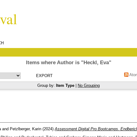
CH
Items where Author is "
Heckl, Eva
"
Ato
Group by:
Item Type
|
No Grouping
a
and
Petzlberger, Karin
(2024)
Assessment Digital Pro Bootcamps. Endberich