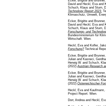
Ecker, Brigitte
and
Brunner,
David
and
Heckl, Eva
and
Schuch, Klaus
and
Sturn, 
Technology Report 2023.
Te
Klimaschutz, Umwelt, Energi
Ecker, Brigitte
and
Brunner,
David
and
Heckl, Eva
and
Schuch, Klaus
and
Sturn, 
Forschungs- und Technologi
Bundesministerium für Klim
Wirtschaft. Wien.
Heckl, Eva
and
Kofler, Jak
Forschung?
Technical Repor
Ecker, Brigitte
and
Brunner,
Julian
and
Kasneci, Gerdha
Herwig W.
and
Schuch, Kla
(2022)
Austrian Research a
Ecker, Brigitte
and
Brunner,
Julian
and
Kasneci, Gerdha
Herwig W.
and
Schuch, Kla
(2022)
Österreichischer For
Heckl, Eva
and
Kaufmann,
Project Report. Wien.
Dorr, Andrea
and
Heckl, Ev