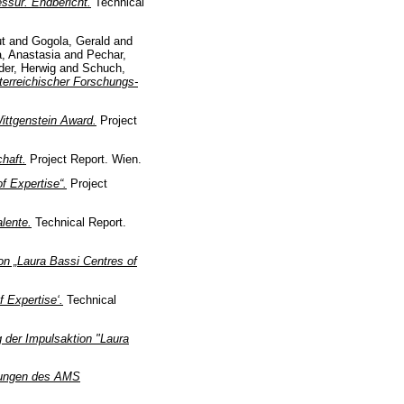
ssur. Endbericht.
Technical
t
and
Gogola, Gerald
and
, Anastasia
and
Pechar,
der, Herwig
and
Schuch,
terreichischer Forschungs-
ittgenstein Award.
Project
haft.
Project Report. Wien.
f Expertise“.
Project
lente.
Technical Report.
ion „Laura Bassi Centres of
 Expertise‘.
Technical
 der Impulsaktion "Laura
stungen des AMS