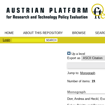
HOME
ABOUT THIS REPOSITORY
BROWSE
SEAR
Login
Up a level
Export as
Jump to:
Monograph
Number of items:
19
.
Monograph
Dorr, Andrea
and
Heckl, Ev