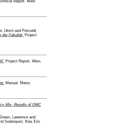
chnical Report. Wien.
r, Ulrich
and
Petzoldt,
 der Fakultät.
Project
t'.
Project Report. Wien.
re.
Manual. Mainz.
licy Mix: Results of OMC
Green, Lawrence
and
nd
Soderquist, Klas Eric