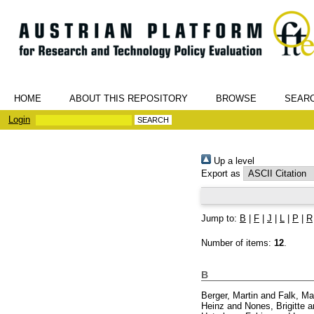
HOME
ABOUT THIS REPOSITORY
BROWSE
SEAR
Login
Up a level
Export as
Jump to:
B
|
F
|
J
|
L
|
P
|
R
Number of items:
12
.
B
Berger, Martin
and
Falk, Ma
Heinz
and
Nones, Brigitte
a