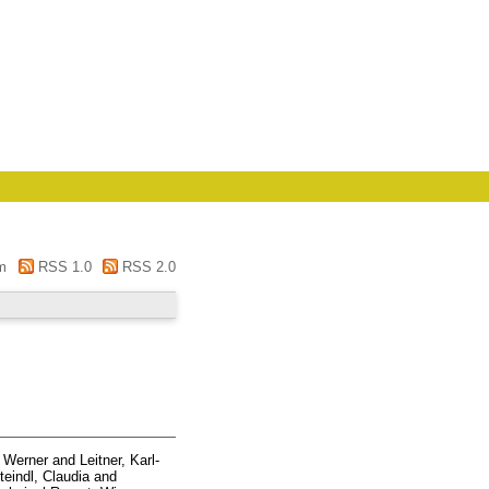
m
RSS 1.0
RSS 2.0
, Werner
and
Leitner, Karl-
teindl, Claudia
and