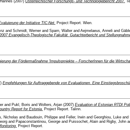
 Hannes
(2007)
Österreichischer Forschungs- und Technologiebericht 2007.
Te
valuierung der Initiative TIC-Net.
Project Report. Wien.
inz
and
Schmidt, Werner
and
Sparn, Walter
and
Aejmelaeus, Anneli
and
Gäble
2007 Evangelisch-Theologische Fakultät. Gutachterbericht und Stellungnahme
ierung der Fördermaßnahme 'Impulsprojekte – ForscherInnen für die Wirtschaf
7)
Empfehlungen für Auftraggebende von Evaluationen. Eine Einstiegsbroschü
er
and
Pukl, Boris
and
Wolters, Arjan
(2007)
Evaluation of Estonian RTDI Po
untry Report for Estonia.
Project Report. Talinn.
s, Nicholas
and
Baudouin, Philippe
and
Feller, Irwin
and
Georghiou, Luke
and
Georg
and
Papaconstantinou, George
and
Puissochet, Alain
and
Rigby, John
a
onitoring.
Project Report.