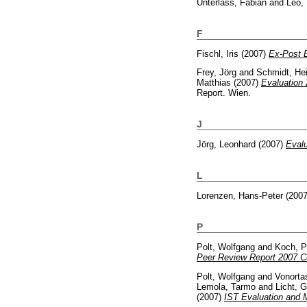
Unterlass, Fabian
and
Leo,
F
Fischl, Iris
(2007)
Ex-Post E
Frey, Jörg
and
Schmidt, He
Matthias
(2007)
Evaluation 
Report. Wien.
J
Jörg, Leonhard
(2007)
Evalu
L
Lorenzen, Hans-Peter
(200
P
Polt, Wolfgang
and
Koch, P
Peer Review Report 2007 Co
Polt, Wolfgang
and
Vonorta
Lemola, Tarmo
and
Licht, 
(2007)
IST Evaluation and M