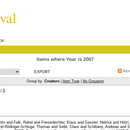
CH
Items where Year is 2007
Ato
Group by:
Creators
|
Item Type
|
No Grouping
|
S
rtin
and
Falk, Rahel
and
Friesenbichler, Klaus
and
Gassler, Helmut
and
Hölzl
nd
Rödinger-Schluga, Thomas
and
Seibt, Claus
and
Schibany, Andreas
and
S