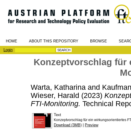
HOME
ABOUT THIS REPOSITORY
BROWSE
SEAR
Login
Konzeptvorschlag für e
Mo
Warta, Katharina
and
Kaufman
Wieser, Harald
(2023)
Konzeptv
FTI-Monitoring.
Technical Repo
Text
Konzeptvorschlag für ein wirkungsorientiertes FT
Download (3MB)
|
Preview