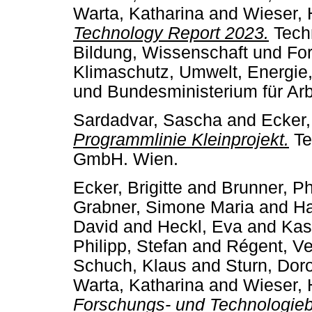
Warta, Katharina
and
Wieser, 
Technology Report 2023.
Techn
Bildung, Wissenschaft und Fo
Klimaschutz, Umwelt, Energie,
und Bundesministerium für Arb
Sardadvar, Sascha
and
Ecker,
Programmlinie Kleinprojekt.
Te
GmbH. Wien.
Ecker, Brigitte
and
Brunner, Ph
Grabner, Simone Maria
and
Ha
David
and
Heckl, Eva
and
Kas
Philipp, Stefan
and
Régent, V
Schuch, Klaus
and
Sturn, Dor
Warta, Katharina
and
Wieser, 
Forschungs- und Technologieb