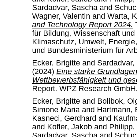
Sardadvar, Sascha
and
Schuc
Wagner, Valentin
and
Warta, K
and Technology Report 2024.
T
für Bildung, Wissenschaft un
Klimaschutz, Umwelt, Energie,
und Bundesministerium für Arb
Ecker, Brigitte
and
Sardadvar,
(2024)
Eine starke Grundlagen
Wettbewerbsfähigkeit und gese
Report. WPZ Research GmbH.
Ecker, Brigitte
and
Bolibok, Ol
Simone Maria
and
Hartmann, E
Kasneci, Gerdhard
and
Kaufm
and
Kofler, Jakob
and
Philipp,
Sardadvar, Sascha
and
Schuc