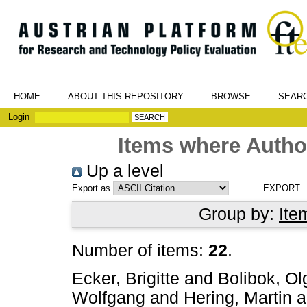
HOME
ABOUT THIS REPOSITORY
BROWSE
SEAR
Login
Items where Author
Up a level
Export as
Group by:
Ite
Number of items:
22
.
Ecker, Brigitte
and
Bolibok, Ol
Wolfgang
and
Hering, Martin
a