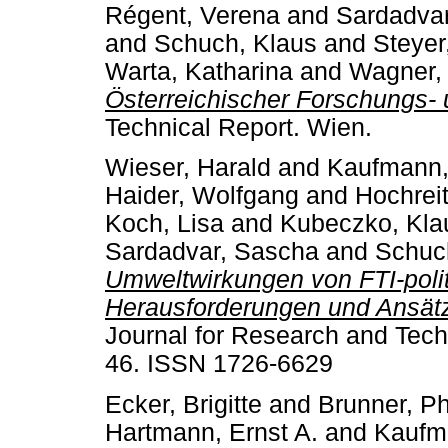
Régent, Verena
and
Sardadva
and
Schuch, Klaus
and
Steyer
Warta, Katharina
and
Wagner, 
Österreichischer Forschungs- 
Technical Report. Wien.
Wieser, Harald
and
Kaufmann,
Haider, Wolfgang
and
Hochreit
Koch, Lisa
and
Kubeczko, Kla
Sardadvar, Sascha
and
Schuc
Umweltwirkungen von FTI-pol
Herausforderungen und Ansätze
Journal for Research and Techn
46. ISSN 1726-6629
Ecker, Brigitte
and
Brunner, Phi
Hartmann, Ernst A.
and
Kaufm