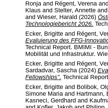
Ronja
and
Régent, Verena
an
Klaus
and
Stelter, Annette
an
and
Wieser, Harald
(2026)
Öst
Technologiebericht 2026.
Techn
Ecker, Brigitte
and
Régent, Ve
Evaluierung des FFG-Innovati
Technical Report. BMIMI - Bun
Mobilität und Infrastruktur. Wie
Ecker, Brigitte
and
Régent, Ve
Sardadvar, Sascha
(2024)
Eva
Fellowships".
Technical Repor
Ecker, Brigitte
and
Bolibok, Ol
Simone Maria
and
Hartmann, E
Kasneci, Gerdhard
and
Kaufm
and
Kofler, Jakob
and
Philipp,