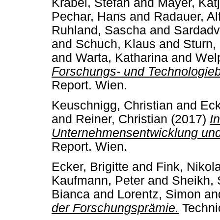
Krabel, Stefan
and
Mayer, Kat
Pechar, Hans
and
Radauer, Al
Ruhland, Sascha
and
Sardadv
and
Schuch, Klaus
and
Sturn,
and
Warta, Katharina
and
Welp
Forschungs- und Technologieb
Report. Wien.
Keuschnigg, Christian
and
Eck
and
Reiner, Christian
(2017)
I
Unternehmensentwicklung und S
Report. Wien.
Ecker, Brigitte
and
Fink, Nikol
Kaufmann, Peter
and
Sheikh, 
Bianca
and
Lorentz, Simon
an
der Forschungsprämie.
Technic