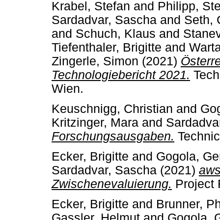
Krabel, Stefan
and
Philipp, St
Sardadvar, Sascha
and
Seth, 
and
Schuch, Klaus
and
Stanev
Tiefenthaler, Brigitte
and
Warta
Zingerle, Simon
(2021)
Österr
Technologiebericht 2021.
Tech
Wien.
Keuschnigg, Christian
and
Gog
Kritzinger, Mara
and
Sardadva
Forschungsausgaben.
Technic
Ecker, Brigitte
and
Gogola, Ge
Sardadvar, Sascha
(2021)
aws
Zwischenevaluierung.
Project
Ecker, Brigitte
and
Brunner, Ph
Gassler, Helmut
and
Gogola, 