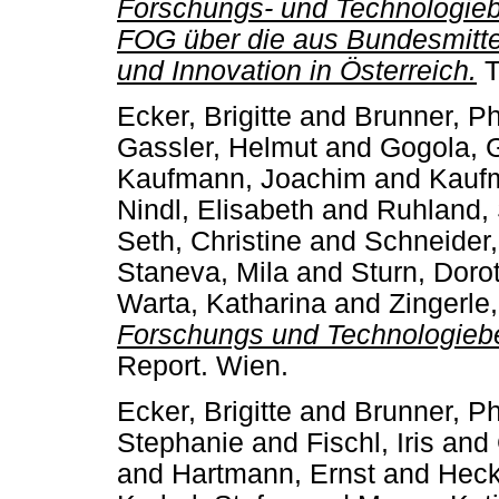
Forschungs- und Technologiebe
FOG über die aus Bundesmitte
und Innovation in Österreich.
T
Ecker, Brigitte
and
Brunner, Phi
Gassler, Helmut
and
Gogola, 
Kaufmann, Joachim
and
Kaufm
Nindl, Elisabeth
and
Ruhland,
Seth, Christine
and
Schneider,
Staneva, Mila
and
Sturn, Doro
Warta, Katharina
and
Zingerle
Forschungs­ und Technologie
Report. Wien.
Ecker, Brigitte
and
Brunner, Phi
Stephanie
and
Fischl, Iris
and
and
Hartmann, Ernst
and
Heck