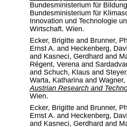
Bundesministerium für Bildun
Bundesministerium für Klimasc
Innovation und Technologie un
Wirtschaft. Wien.
Ecker, Brigitte
and
Brunner, Ph
Ernst A.
and
Heckenberg, Dav
and
Kasneci, Gerdhard
and
Ma
Régent, Verena
and
Sardadva
and
Schuch, Klaus
and
Steyer
Warta, Katharina
and
Wagner, 
Austrian Research and Techno
Wien.
Ecker, Brigitte
and
Brunner, Ph
Ernst A.
and
Heckenberg, Dav
and
Kasneci, Gerdhard
and
Ma