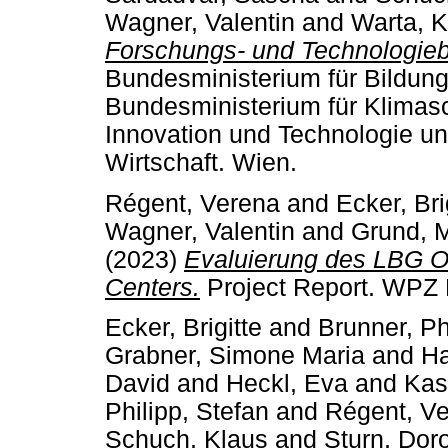
Wagner, Valentin
and
Warta, K
Forschungs- und Technologieb
Bundesministerium für Bildun
Bundesministerium für Klimasc
Innovation und Technologie un
Wirtschaft. Wien.
Régent, Verena
and
Ecker, Bri
Wagner, Valentin
and
Grund, M
(2023)
Evaluierung des LBG O
Centers.
Project Report. WPZ 
Ecker, Brigitte
and
Brunner, Ph
Grabner, Simone Maria
and
Ha
David
and
Heckl, Eva
and
Kas
Philipp, Stefan
and
Régent, V
Schuch, Klaus
and
Sturn, Dor