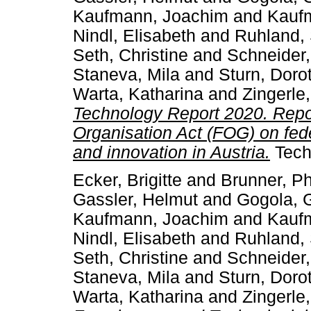
Kaufmann, Joachim
and
Kaufm
Nindl, Elisabeth
and
Ruhland,
Seth, Christine
and
Schneider,
Staneva, Mila
and
Sturn, Doro
Warta, Katharina
and
Zingerle
Technology Report 2020. Repor
Organisation Act (FOG) on fed
and innovation in Austria.
Techn
Ecker, Brigitte
and
Brunner, Phi
Gassler, Helmut
and
Gogola, 
Kaufmann, Joachim
and
Kaufm
Nindl, Elisabeth
and
Ruhland,
Seth, Christine
and
Schneider,
Staneva, Mila
and
Sturn, Doro
Warta, Katharina
and
Zingerle