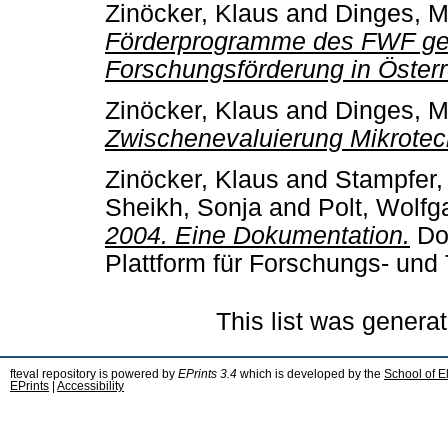
Zinöcker, Klaus
and
Dinges, M
Förderprogramme des FWF geg
Forschungsförderung in Österr
Zinöcker, Klaus
and
Dinges, M
Zwischenevaluierung Mikrotech
Zinöcker, Klaus
and
Stampfer,
Sheikh, Sonja
and
Polt, Wolfg
2004. Eine Dokumentation.
Doc
Plattform für Forschungs- und 
This list was genera
fteval repository is powered by
EPrints 3.4
which is developed by the
School of E
EPrints
|
Accessibility