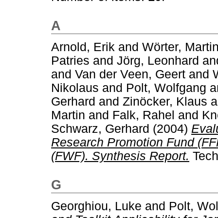
A
Arnold, Erik
and
Wörter, Marti
Patries
and
Jörg, Leonhard
an
and
Van der Veen, Geert
and
Nikolaus
and
Polt, Wolfgang
a
Gerhard
and
Zinöcker, Klaus
a
Martin
and
Falk, Rahel
and
Kno
Schwarz, Gerhard
(2004)
Evalu
Research Promotion Fund (FFF
(FWF). Synthesis Report.
Tech
G
Georghiou, Luke
and
Polt, Wo