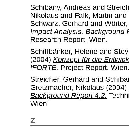
Schibany, Andreas
and
Streic
Nikolaus
and
Falk, Martin
and
Schwarz, Gerhard
and
Wörter,
Impact Analysis. Background R
Research Report. Wien.
Schiffbänker, Helene
and
Stey
(2004)
Konzept für die Entwi
fFORTE.
Project Report. Wien
Streicher, Gerhard
and
Schiba
Gretzmacher, Nikolaus
(2004)
Background Report 4.2.
Techni
Wien.
Z