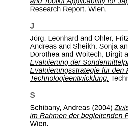
and Toolkit Applicability for Ja
Research Report. Wien.
J
Jörg, Leonhard
and
Ohler, Frit
Andreas
and
Sheikh, Sonja
a
Dorothea
and
Woitech, Birgit
a
Evaluierung der Sondermittel
Evaluierungsstrategie für den
Technologieentwicklung.
Techn
S
Schibany, Andreas
(2004)
Zwis
im Rahmen der begleitenden 
Wien.